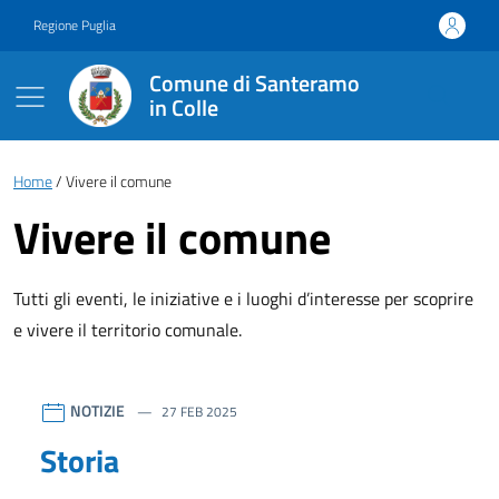
Vai ai contenuti
Vai al footer
Regione Puglia
Comune di Santeramo
in Colle
Briciole di pane
Home
Vivere il comune
Vivere il comune
Tutti gli eventi, le iniziative e i luoghi d’interesse per scoprire
e vivere il territorio comunale.
Comune di Santeramo in Co
Contenuti in evidenza
NOTIZIE
27 FEB 2025
Storia