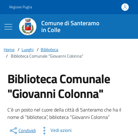
Vai ai contenuti
Vai al footer
Regione Puglia
Comune di Santeramo
in Colle
Home
/
Luoghi
/
Biblioteca
/
Biblioteca Comunale "Giovanni Colonna"
Biblioteca Comunale
"Giovanni Colonna"
Dettagli della località
Descrizione breve
C’è un posto nel cuore della città di Santeramo che ha il
nome di “biblioteca”, biblioteca “Giovanni Colonna”
Vedi azioni
Condividi