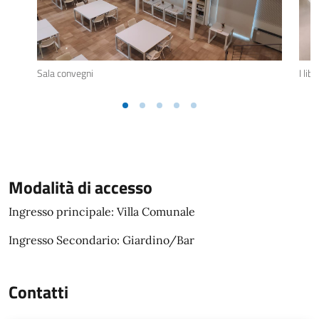
Sala convegni
I lib
Modalità di accesso
Modalità di accesso
Ingresso principale: Villa Comunale
Ingresso Secondario: Giardino/Bar
Contatti