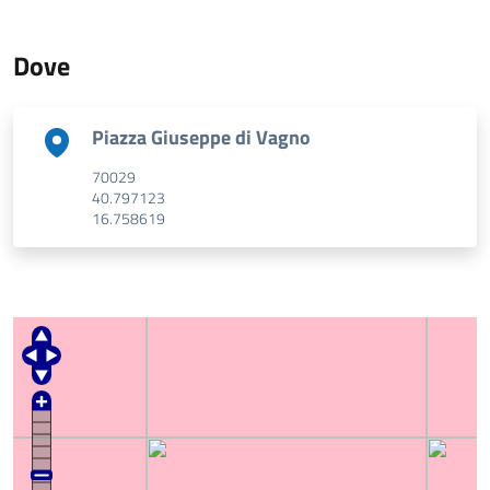
Dove
Indirizzo
Piazza Giuseppe di Vagno
CAP
70029
GPS Latitude
40.797123
GPS Longitude
16.758619