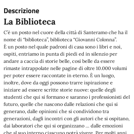
Descrizione
La Biblioteca
Descrizione estesa
C’è un posto nel cuore della città di Santeramo che ha il
nome di “biblioteca”, biblioteca “Giovanni Colonna”.
È un posto nel quale padroni di casa sono i libri e noi,
ospiti, entriamo in punta di piedi ed in silenzio per
andare a caccia di storie belle, così belle da essere
rimaste intrappolate nelle pagine di oltre 10.000 volumi
per poter essere raccontate in eterno. È un luogo,
inoltre, dove da oggi possono trarre ispirazione e
iniziare ad essere scritte storie nuove: quelle degli
studenti che qui si formano e saranno i professionisti del
futuro, quelle che nascono dalle relazioni che qui si
generano, dalle opinioni che si condividono tra
generazioni, dagli incontri con gli autori che si ospitano,
dai laboratori che qui si organizzano … dalle emozioni
che al suo interno ciascuno potrà vivere. Per molti anni