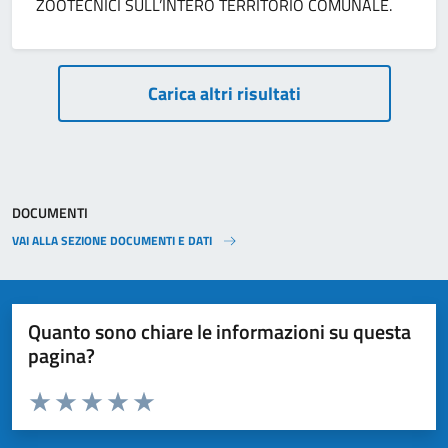
ZOOTECNICI SULL’INTERO TERRITORIO COMUNALE.
Paginazione
Carica altri risultati
DOCUMENTI
VAI ALLA SEZIONE DOCUMENTI E DATI
Quanto sono chiare le informazioni su questa
pagina?
Valuta da 1 a 5 stelle la pagina
Valuta 1 stelle su 5
Valuta 2 stelle su 5
Valuta 3 stelle su 5
Valuta 4 stelle su 5
Valuta 5 stelle su 5