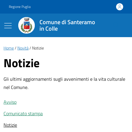
Vai ai contenuti
Vai al footer
Regione Puglia
Comune di Santeramo
in Colle
Briciole di pane
Home
Novità
Notizie
Notizie
Gli ultimi aggiornamenti sugli avvenimenti e la vita culturale
nel Comune.
Avviso
Comunicato stampa
Notizie