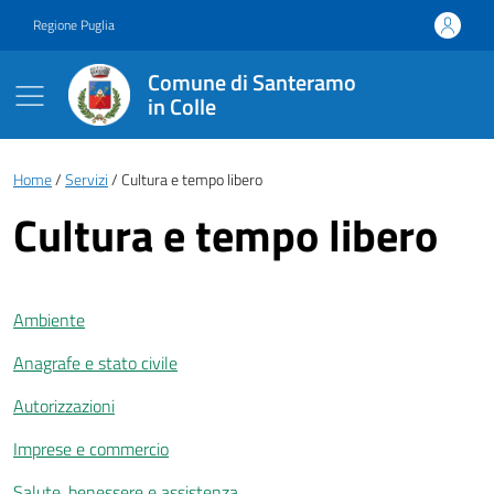
Vai ai contenuti
Vai al footer
Regione Puglia
Comune di Santeramo
in Colle
Briciole di pane
Home
Servizi
Cultura e tempo libero
Cultura e tempo libero
Ambiente
Anagrafe e stato civile
Autorizzazioni
Imprese e commercio
Salute, benessere e assistenza