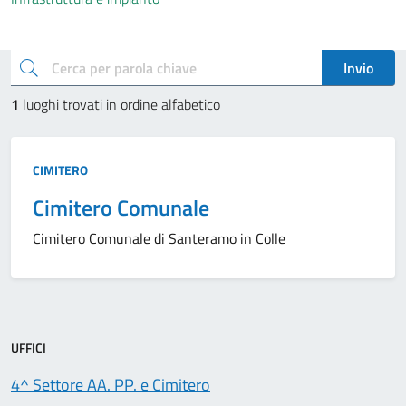
Esplora i luoghi
cerca
Invio
1
luoghi trovati in ordine alfabetico
Tipo:
CIMITERO
Cimitero Comunale
Cimitero Comunale di Santeramo in Colle
UFFICI
4^ Settore AA. PP. e Cimitero