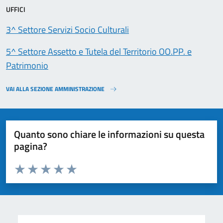
UFFICI
3^ Settore Servizi Socio Culturali
5^ Settore Assetto e Tutela del Territorio OO.PP. e
Patrimonio
VAI ALLA SEZIONE AMMINISTRAZIONE
Quanto sono chiare le informazioni su questa
pagina?
Valuta da 1 a 5 stelle la pagina
Valuta 1 stelle su 5
Valuta 2 stelle su 5
Valuta 3 stelle su 5
Valuta 4 stelle su 5
Valuta 5 stelle su 5