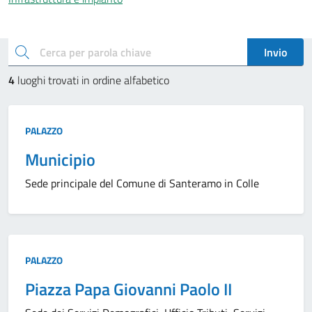
Esplora i luoghi
cerca
Invio
4
luoghi trovati in ordine alfabetico
Tipo:
PALAZZO
Municipio
Sede principale del Comune di Santeramo in Colle
Tipo:
PALAZZO
Piazza Papa Giovanni Paolo II