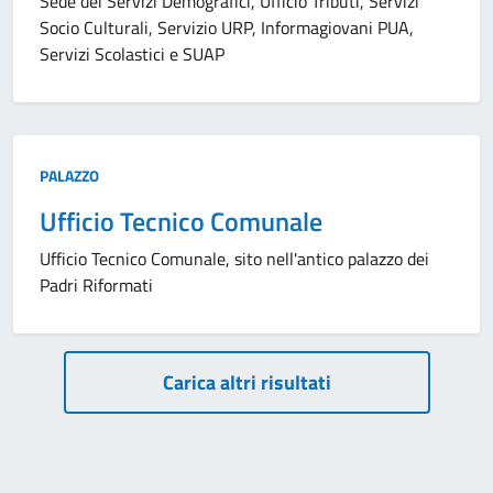
Sede dei Servizi Demografici, Ufficio Tributi, Servizi
Socio Culturali, Servizio URP, Informagiovani PUA,
Servizi Scolastici e SUAP
Tipo:
PALAZZO
Ufficio Tecnico Comunale
Ufficio Tecnico Comunale, sito nell'antico palazzo dei
Padri Riformati
Paginazione
Carica altri risultati