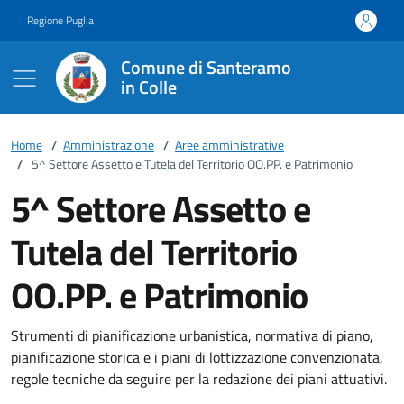
Vai ai contenuti
Vai al footer
Regione Puglia
Comune di Santeramo
in Colle
Home
/
Amministrazione
/
Aree amministrative
/
5^ Settore Assetto e Tutela del Territorio OO.PP. e Patrimonio
5^ Settore Assetto e
Tutela del Territorio
OO.PP. e Patrimonio
Strumenti di pianificazione urbanistica, normativa di piano,
pianificazione storica e i piani di lottizzazione convenzionata,
regole tecniche da seguire per la redazione dei piani attuativi.