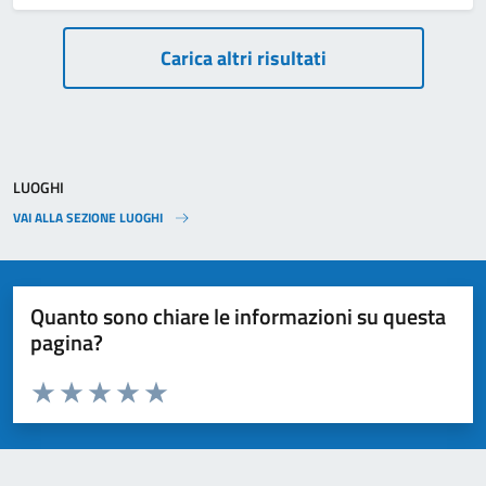
Paginazione
Carica altri risultati
LUOGHI
VAI ALLA SEZIONE LUOGHI
Quanto sono chiare le informazioni su questa
pagina?
Valuta da 1 a 5 stelle la pagina
Valuta 1 stelle su 5
Valuta 2 stelle su 5
Valuta 3 stelle su 5
Valuta 4 stelle su 5
Valuta 5 stelle su 5