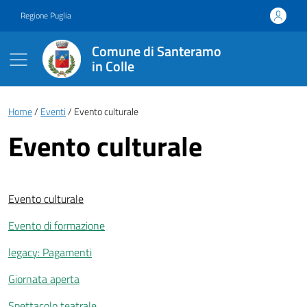
Vai ai contenuti
Vai al footer
Regione Puglia
Comune di Santeramo
in Colle
Briciole di pane
Home
Eventi
Evento culturale
Evento culturale
Evento culturale
Evento di formazione
legacy: Pagamenti
Giornata aperta
Spettacolo teatrale