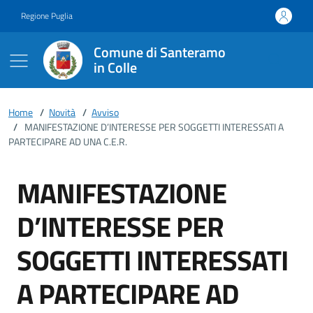
Vai ai contenuti
Vai al footer
Regione Puglia
Comune di Santeramo
in Colle
Home
/
Novità
/
Avviso
/
MANIFESTAZIONE D’INTERESSE PER SOGGETTI INTERESSATI A
PARTECIPARE AD UNA C.E.R.
MANIFESTAZIONE
D’INTERESSE PER
SOGGETTI INTERESSATI
A PARTECIPARE AD