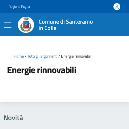
Vai ai contenuti
Vai al footer
Regione Puglia
Comune di Santeramo
in Colle
Briciole di pane
Home
Tutti gli argomenti
Energie rinnovabili
Energie rinnovabili
Dettagli della notizia
Novità