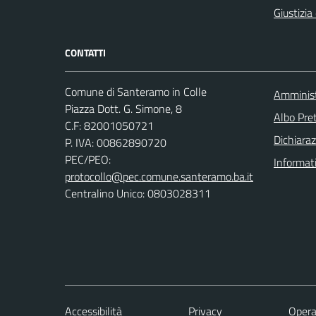
Giustizia
CONTATTI
Comune di Santeramo in Colle
Amminist
Piazza Dott. G. Simone, 8
Albo Pret
C.F:
82001050721
Dichiaraz
P. IVA:
00862890720
PEC/PEO:
Informat
protocollo@pec.comune.santeramo.ba.it
Centralino Unico: 0803028311
Accessibilità
Privacy
Opera