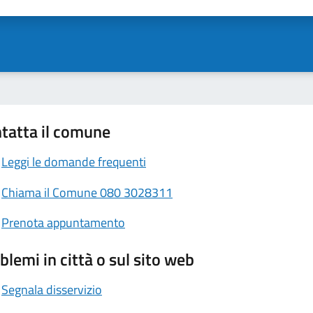
ta 1 stelle su 5
Valuta 2 stelle su 5
Valuta 3 stelle su 5
Valuta 4 stelle su 5
Valuta 5 stelle su 5
tatta il comune
Leggi le domande frequenti
Chiama il Comune 080 3028311
Prenota appuntamento
blemi in città o sul sito web
Segnala disservizio