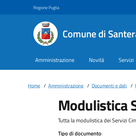
Vai ai contenuti
Vai al footer
Regione Puglia
Comune di Santer
Amministrazione
Novità
Servizi
Home
/
Amministrazione
/
Documenti e dati
/
Modulistica S
Tutta la modulistica dei Servizi Cim
Tipo di documento
: