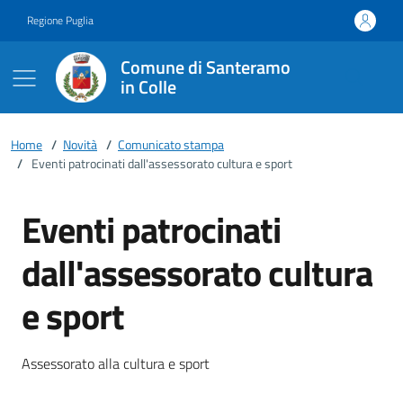
Vai ai contenuti
Vai al footer
Regione Puglia
Comune di Santeramo
in Colle
Home
/
Novità
/
Comunicato stampa
/
Eventi patrocinati dall'assessorato cultura e sport
Eventi patrocinati
dall'assessorato cultura
e sport
Dettagli della notizia
Assessorato alla cultura e sport