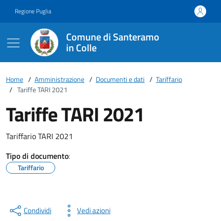
Vai ai contenuti
Vai al footer
Regione Puglia
Comune di Santeramo
in Colle
Home
/
Amministrazione
/
Documenti e dati
/
Tariffario
/
Tariffe TARI 2021
Tariffe TARI 2021
Tariffario TARI 2021
Tipo di documento
:
Tariffario
Condividi
Vedi azioni