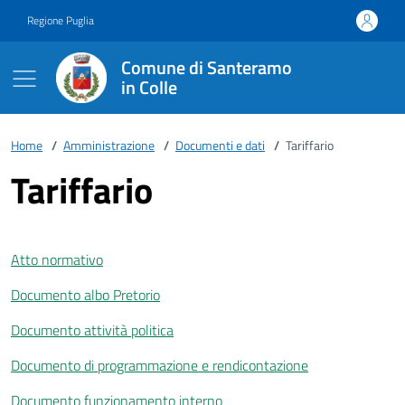
Vai ai contenuti
Vai al footer
Regione Puglia
Comune di Santeramo
in Colle
Home
/
Amministrazione
/
Documenti e dati
/
Tariffario
Tariffario
Atto normativo
Documento albo Pretorio
Documento attività politica
Documento di programmazione e rendicontazione
Documento funzionamento interno