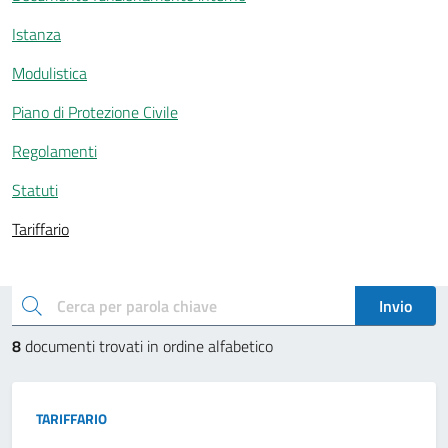
Istanza
Modulistica
Piano di Protezione Civile
Regolamenti
Statuti
Tariffario
Esplora documenti pubblici
cerca
Invio
8
documenti trovati in ordine alfabetico
Tipo:
TARIFFARIO