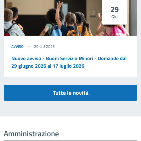
29
Giu
AVVISO
29 GIU 2026
Nuovo avviso - Buoni Servizio Minori - Domande dal
29 giugno 2026 al 17 luglio 2026
Tutte le novità
Amministrazione