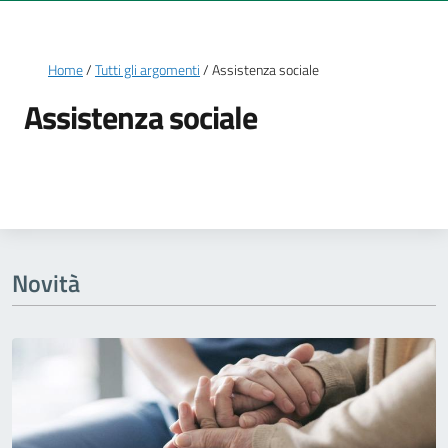
Briciole di pane
Home
Tutti gli argomenti
Assistenza sociale
Assistenza sociale
Dettagli della notizia
Novità