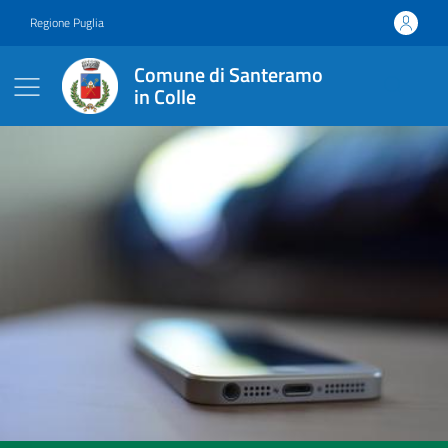
Vai ai contenuti
Vai al footer
Regione Puglia
Comune di Santeramo
in Colle