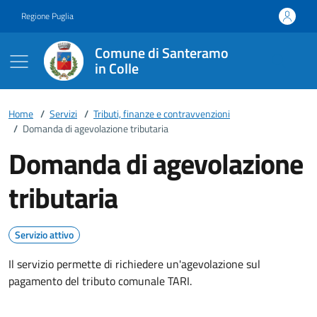
Vai ai contenuti
Vai al footer
Regione Puglia
Comune di Santeramo
in Colle
Home
/
Servizi
/
Tributi, finanze e contravvenzioni
/
Domanda di agevolazione tributaria
Domanda di agevolazione
tributaria
Servizio attivo
Il servizio permette di richiedere un'agevolazione sul
pagamento del tributo comunale TARI.