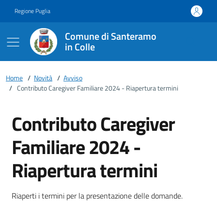
Vai ai contenuti
Vai al footer
Regione Puglia
Comune di Santeramo
in Colle
Home
/
Novità
/
Avviso
/
Contributo Caregiver Familiare 2024 - Riapertura termini
Contributo Caregiver
Familiare 2024 -
Riapertura termini
Dettagli della notizia
Riaperti i termini per la presentazione delle domande.