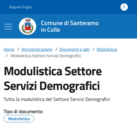
Vai ai contenuti
Vai al footer
Regione Puglia
Comune di Santeramo
in Colle
Home
/
Amministrazione
/
Documenti e dati
/
Modulistica
/
Modulistica Settore Servizi Demografici
Modulistica Settore
Servizi Demografici
Tutta la modulistica del Settore Servizi Demografici
Tipo di documento
:
Modulistica