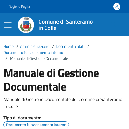
Vai ai contenuti
Vai al footer
Regione Puglia
Comune di Santeramo
in Colle
Home
/
Amministrazione
/
Documenti e dati
/
Documento funzionamento interno
/
Manuale di Gestione Documentale
Manuale di Gestione
Documentale
Manuale di Gestione Documentale del Comune di Santeramo
in Colle
Tipo di documento
:
Documento funzionamento interno