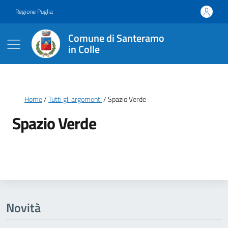
Vai ai contenuti
Vai al footer
Regione Puglia
Comune di Santeramo
in Colle
Briciole di pane
Home
Tutti gli argomenti
Spazio Verde
Spazio Verde
Dettagli della notizia
Novità