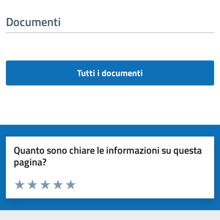
Documenti
Tutti i documenti
Quanto sono chiare le informazioni su questa
pagina?
Valuta da 1 a 5 stelle la pagina
Valuta 1 stelle su 5
Valuta 2 stelle su 5
Valuta 3 stelle su 5
Valuta 4 stelle su 5
Valuta 5 stelle su 5