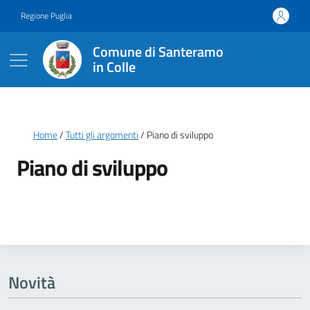
Vai ai contenuti
Vai al footer
Regione Puglia
Comune di Santeramo
in Colle
Briciole di pane
Home
Tutti gli argomenti
Piano di sviluppo
Piano di sviluppo
Dettagli della notizia
Novità