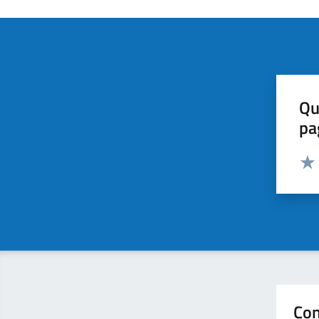
Qu
pa
Valut
Valu
Con