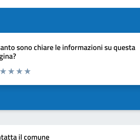
anto sono chiare le informazioni su questa
gina?
a da 1 a 5 stelle la pagina
ta 1 stelle su 5
Valuta 2 stelle su 5
Valuta 3 stelle su 5
Valuta 4 stelle su 5
Valuta 5 stelle su 5
tatta il comune