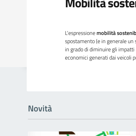
Mobilità soste
Dettagli della
L'espressione
mobilità sostenib
spostamento (e in generale un 
in grado di diminuire gli impatti
economici generati dai veicoli pr
Novità