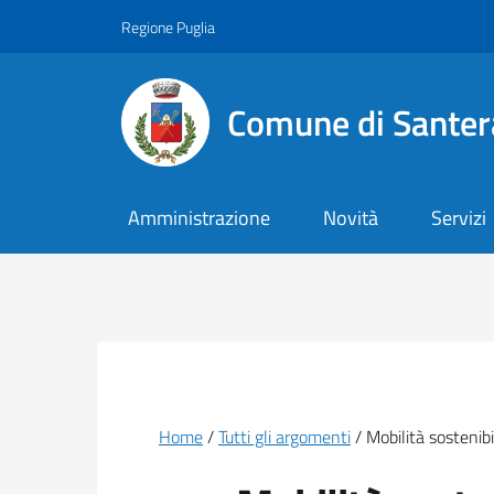
Vai ai contenuti
Vai al footer
Regione Puglia
Comune di Santer
Amministrazione
Novità
Servizi
Briciole di pane
Home
Tutti gli argomenti
Mobilità sostenibi