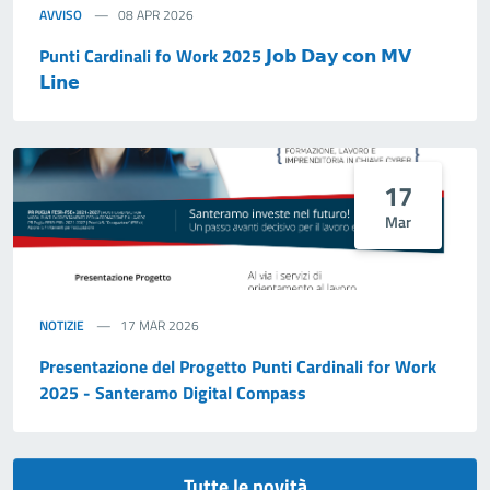
AVVISO
08 APR 2026
Punti Cardinali fo Work 2025 𝗝𝗼𝗯 𝗗𝗮𝘆 𝗰𝗼𝗻 𝗠𝗩
𝗟𝗶𝗻𝗲
17
Mar
NOTIZIE
17 MAR 2026
Presentazione del Progetto Punti Cardinali for Work
2025 - Santeramo Digital Compass
Tutte le novità