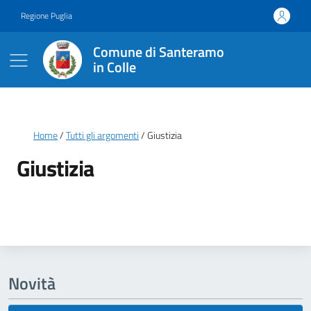
Vai ai contenuti
Vai al footer
Regione Puglia
Comune di Santeramo
in Colle
Briciole di pane
Home
Tutti gli argomenti
Giustizia
Giustizia
Dettagli della notizia
Novità