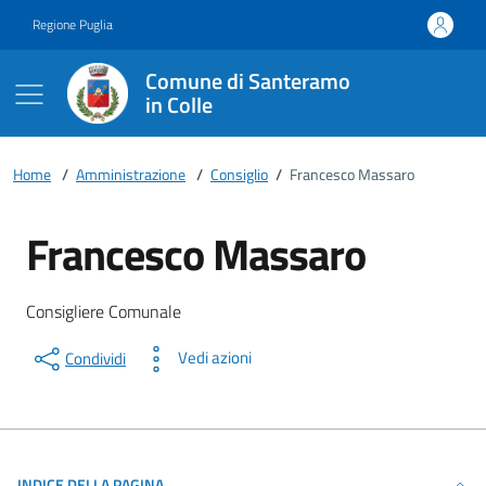
Vai ai contenuti
Vai al footer
Regione Puglia
Comune di Santeramo
in Colle
Home
/
Amministrazione
/
Consiglio
/
Francesco Massaro
Francesco Massaro
Dettagli della persona
Descrizione breve
Consigliere Comunale
Vedi azioni
Condividi
INDICE DELLA PAGINA