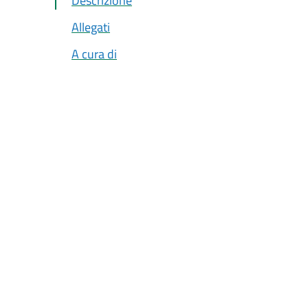
Descrizione
Allegati
A cura di