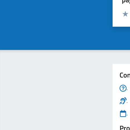
Valut
Valu
Con
Pro