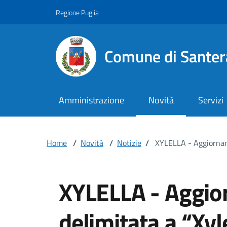
Vai ai contenuti
Vai al footer
Regione Puglia
Comune di Santer
Amministrazione
Novità
Servizi
Home
/
Novità
/
Notizie
/
XYLELLA - Aggiornamen
XYLELLA - Aggio
delimitata a “Xyl