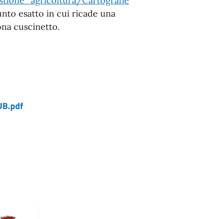
estione_agricoltura/Cartografie
unto esatto in cui ricade una
zona cuscinetto.
B.pdf