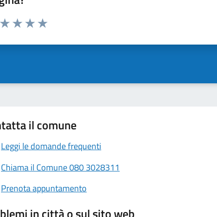
a da 1 a 5 stelle la pagina
ta 1 stelle su 5
Valuta 2 stelle su 5
Valuta 3 stelle su 5
Valuta 4 stelle su 5
Valuta 5 stelle su 5
tatta il comune
Leggi le domande frequenti
Chiama il Comune 080 3028311
Prenota appuntamento
blemi in città o sul sito web