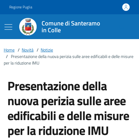
Vai ai contenuti
Vai al footer
Regione Puglia
Comune di Santeramo
in Colle
Home
/
Novità
/
Notizie
/
Presentazione della nuova perizia sulle aree edificabili e delle misure
per la riduzione IMU
Presentazione della
nuova perizia sulle aree
edificabili e delle misure
per la riduzione IMU