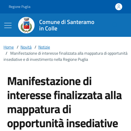
Vai ai contenuti
Vai al footer
Regione Puglia
Comune di Santeramo
in Colle
Home
/
Novità
/
Notizie
/
Manifestazione di interesse finalizzata alla mappatura di opportunità
insediative e di investimento nella Regione Puglia
Manifestazione di
interesse finalizzata alla
mappatura di
opportunità insediative