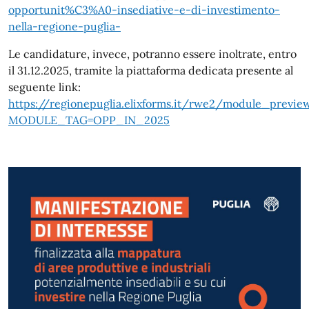
opportunit%C3%A0-insediative-e-di-investimento-
nella-regione-puglia-
Le candidature, invece, potranno essere inoltrate, entro
il 31.12.2025, tramite la piattaforma dedicata presente al
seguente link:
https://regionepuglia.elixforms.it/rwe2/module_preview
MODULE_TAG=OPP_IN_2025