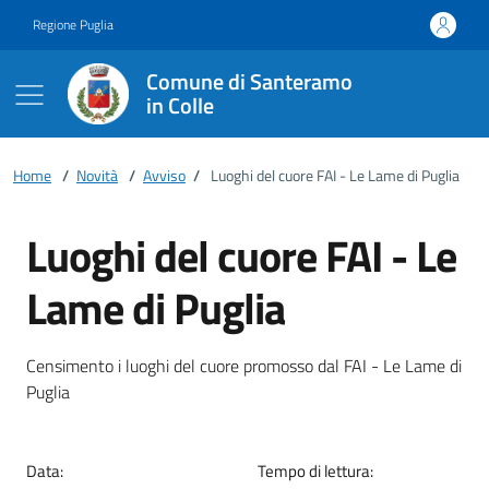
Vai ai contenuti
Vai al footer
Regione Puglia
Comune di Santeramo
in Colle
Home
/
Novità
/
Avviso
/
Luoghi del cuore FAI - Le Lame di Puglia
Luoghi del cuore FAI - Le
Lame di Puglia
Dettagli della notizia
Censimento i luoghi del cuore promosso dal FAI - Le Lame di
Puglia
Data:
Tempo di lettura: