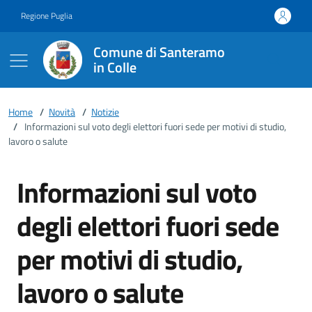
Vai ai contenuti
Vai al footer
Regione Puglia
Comune di Santeramo
in Colle
Home
/
Novità
/
Notizie
/
Informazioni sul voto degli elettori fuori sede per motivi di studio,
lavoro o salute
Informazioni sul voto
degli elettori fuori sede
per motivi di studio,
lavoro o salute