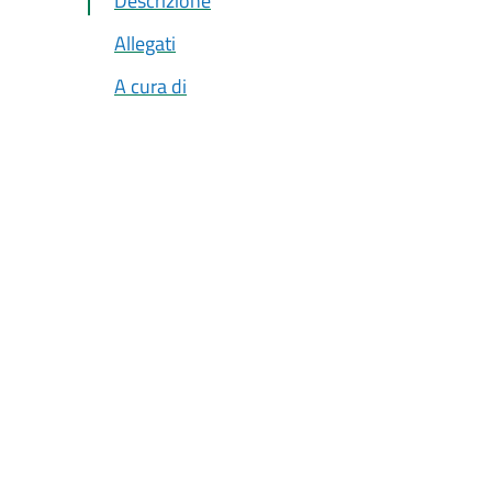
Descrizione
Allegati
A cura di