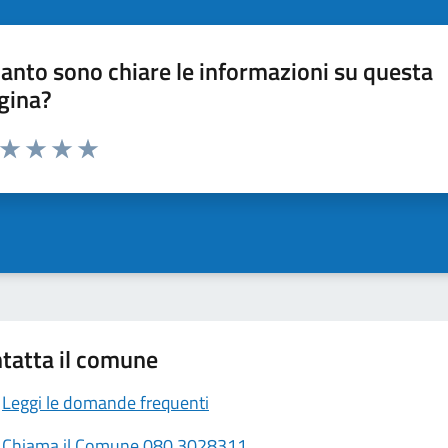
anto sono chiare le informazioni su questa
gina?
a da 1 a 5 stelle la pagina
ta 1 stelle su 5
Valuta 2 stelle su 5
Valuta 3 stelle su 5
Valuta 4 stelle su 5
Valuta 5 stelle su 5
tatta il comune
Leggi le domande frequenti
Chiama il Comune 080 3028311