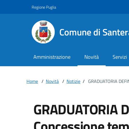
Vai ai contenuti
Vai al footer
Regione Puglia
Comune di Santer
Amministrazione
Novità
Servizi
Home
/
Novità
/
Notizie
/
GRADUATORIA DEFINI
GRADUATORIA DE
Concessione tem