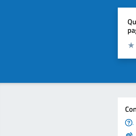
Qu
pa
Valut
Valu
Con