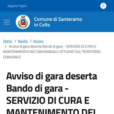
Vai ai contenuti
Vai al footer
Regione Puglia
Comune di Santeramo
in Colle
Home
/
Novità
/
Avviso
/
Avviso di gara deserta Bando di gara - SERVIZIO DI CURA E
MANTENIMENTO DEI CANI RANDAGI CATTURATI SUL TERRITORIO
COMUNALE
Avviso di gara deserta
Bando di gara -
SERVIZIO DI CURA E
MANTENIMENTO DEI