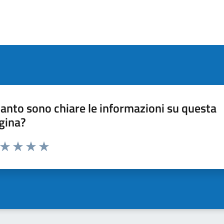
anto sono chiare le informazioni su questa
gina?
a da 1 a 5 stelle la pagina
ta 1 stelle su 5
Valuta 2 stelle su 5
Valuta 3 stelle su 5
Valuta 4 stelle su 5
Valuta 5 stelle su 5