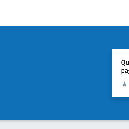
Qu
pa
Valut
Valu