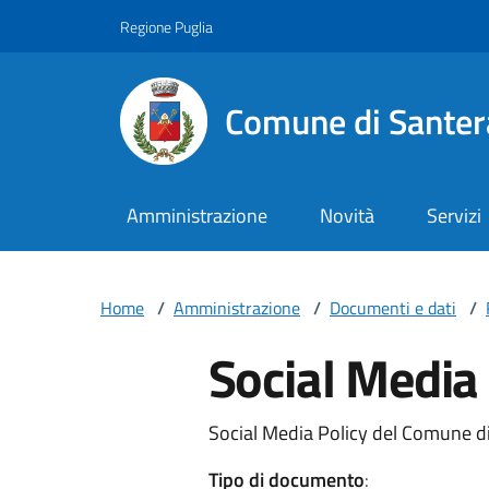
Vai ai contenuti
Vai al footer
Regione Puglia
Comune di Santer
Amministrazione
Novità
Servizi
Home
/
Amministrazione
/
Documenti e dati
/
Social Media 
Social Media Policy del Comune d
Tipo di documento
: